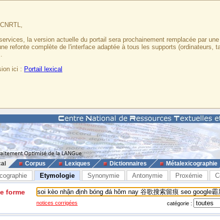
u CNRTL,
services, la version actuelle du portail sera prochainement remplacée par un
 une refonte complète de l'interface adaptée à tous les supports (ordinateurs, t
.
ion ici :
Portail lexical
cal
Corpus
Lexiques
Dictionnaires
Métalexicographie
cographie
Etymologie
Synonymie
Antonymie
Proxémie
C
ne forme
notices corrigées
catégorie :