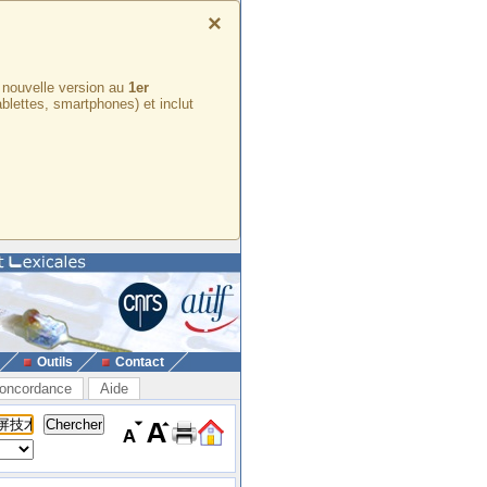
×
e nouvelle version au
1er
ablettes, smartphones) et inclut
Outils
Contact
oncordance
Aide