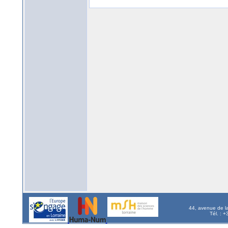
44, avenue de l
Tél. : 