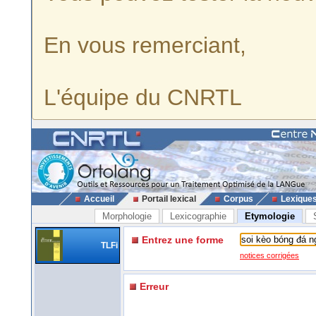
En vous remerciant,
L'équipe du CNRTL
Accueil
Portail lexical
Corpus
Lexique
Morphologie
Lexicographie
Etymologie
Entrez une forme
TLFi
notices corrigées
Erreur