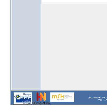
44, avenue de l
Tél. : 