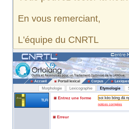
En vous remerciant,
L'équipe du CNRTL
Accueil
Portail lexical
Corpus
Lexique
Morphologie
Lexicographie
Etymologie
Entrez une forme
TLFi
notices corrigées
Erreur