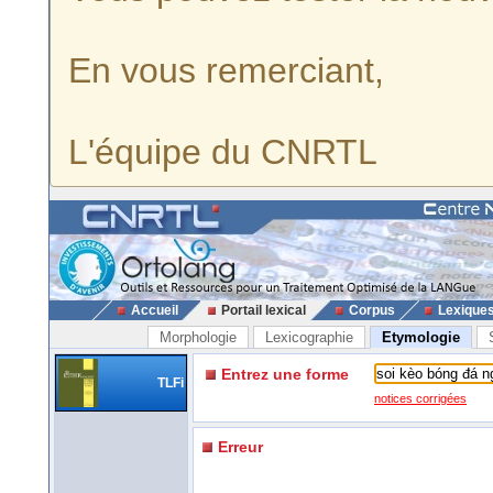
En vous remerciant,
L'équipe du CNRTL
Accueil
Portail lexical
Corpus
Lexique
Morphologie
Lexicographie
Etymologie
Entrez une forme
TLFi
notices corrigées
Erreur