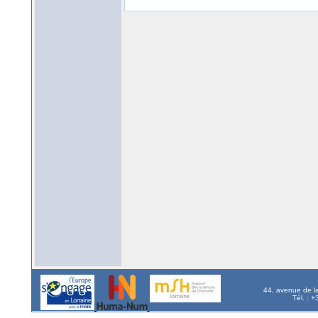
44, avenue de l
Tél. : 