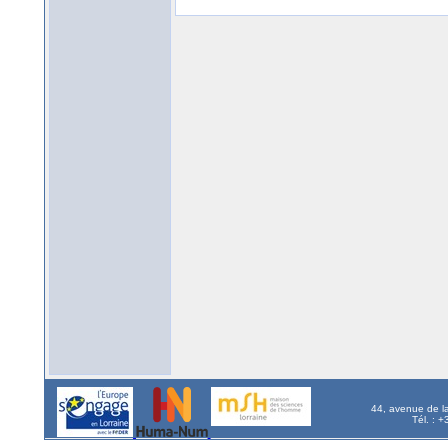
44, avenue de l
Tél. : 