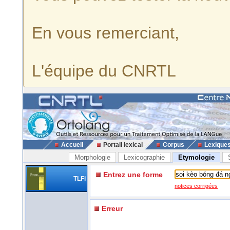
En vous remerciant,
L'équipe du CNRTL
Accueil
Portail lexical
Corpus
Lexique
Morphologie
Lexicographie
Etymologie
Entrez une forme
TLFi
notices corrigées
Erreur