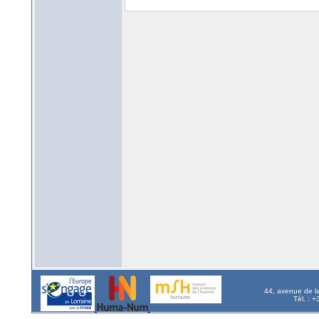
44, avenue de l
Tél. : 