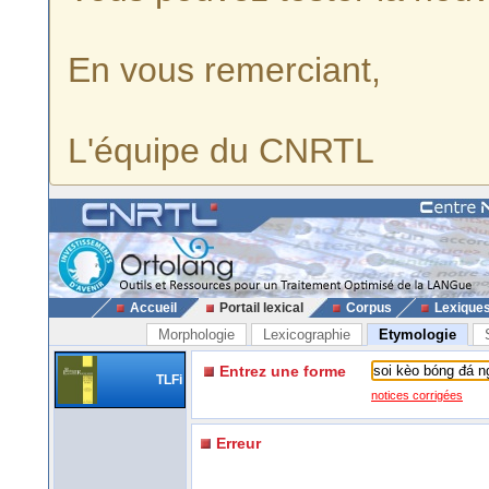
En vous remerciant,
L'équipe du CNRTL
Accueil
Portail lexical
Corpus
Lexique
Morphologie
Lexicographie
Etymologie
Entrez une forme
TLFi
notices corrigées
Erreur