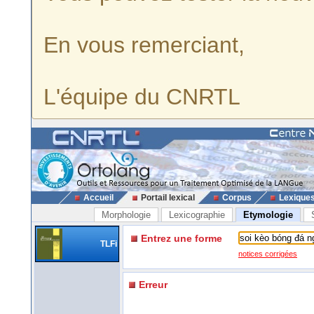
En vous remerciant,
L'équipe du CNRTL
Accueil
Portail lexical
Corpus
Lexique
Morphologie
Lexicographie
Etymologie
Entrez une forme
TLFi
notices corrigées
Erreur