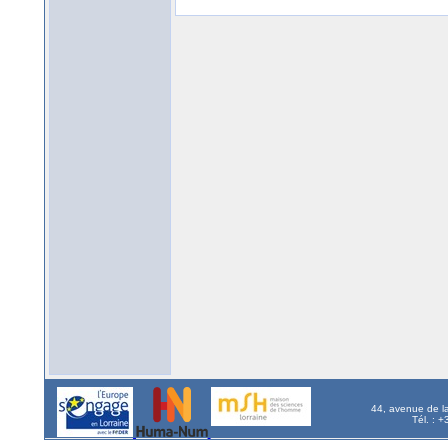
44, avenue de l
Tél. : 