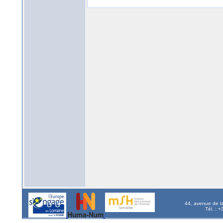
44, avenue de l
Tél. : 