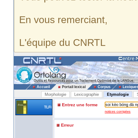
En vous remerciant,
L'équipe du CNRTL
Accueil
Portail lexical
Corpus
Lexique
Morphologie
Lexicographie
Etymologie
Entrez une forme
TLFi
notices corrigées
Erreur