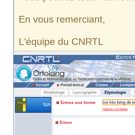
En vous remerciant,
L'équipe du CNRTL
Accueil
Portail lexical
Corpus
Lexique
Morphologie
Lexicographie
Etymologie
Entrez une forme
TLFi
notices corrigées
Erreur