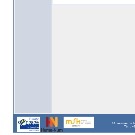
44, avenue de l
Tél. : 