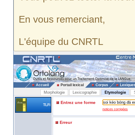
En vous remerciant,
L'équipe du CNRTL
Accueil
Portail lexical
Corpus
Lexique
Morphologie
Lexicographie
Etymologie
Entrez une forme
TLFi
notices corrigées
Erreur