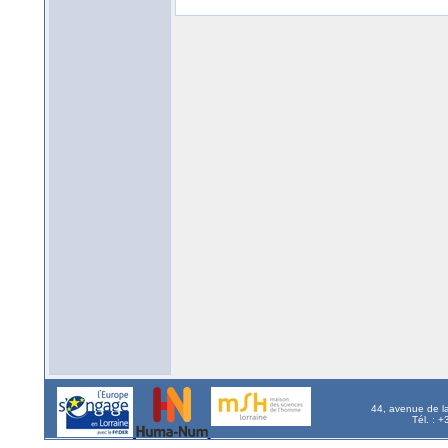
44, avenue de l
Tél. : 