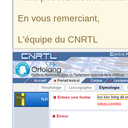
En vous remerciant,
L'équipe du CNRTL
Accueil
Portail lexical
Corpus
Lexique
Morphologie
Lexicographie
Etymologie
Entrez une forme
TLFi
notices corrigées
Erreur