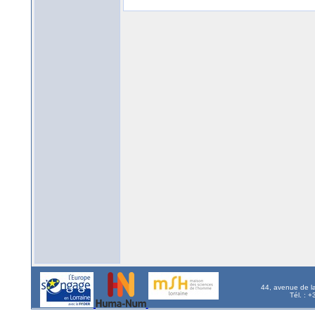
44, avenue de l
Tél. : 