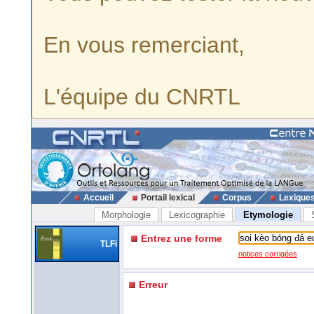
En vous remerciant,
L'équipe du CNRTL
Accueil
Portail lexical
Corpus
Lexique
Morphologie
Lexicographie
Etymologie
Entrez une forme
TLFi
notices corrigées
Erreur