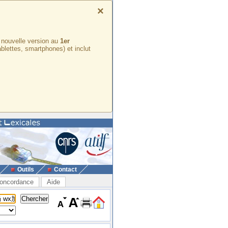
×
e nouvelle version au
1er
ablettes, smartphones) et inclut
Outils
Contact
oncordance
Aide