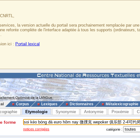
u CNRTL,
services, la version actuelle du portail sera prochainement remplacée par un
 une refonte complète de l'interface adaptée à tous les supports (ordinateurs, t
.
ion ici :
Portail lexical
cal
Corpus
Lexiques
Dictionnaires
Métalexicographie
cographie
Etymologie
Synonymie
Antonymie
Proxémie
C
ne forme
notices corrigées
catégorie :