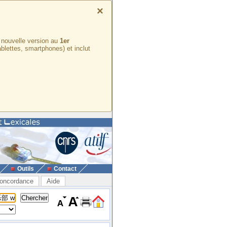
×
e nouvelle version au
1er
ablettes, smartphones) et inclut
Outils
Contact
oncordance
Aide