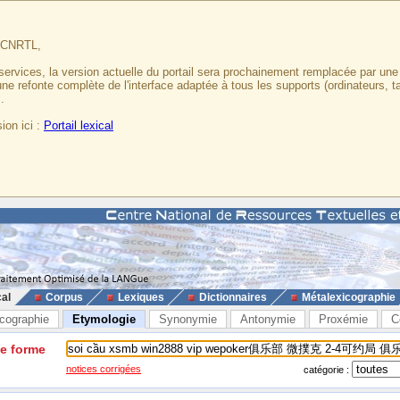
u CNRTL,
services, la version actuelle du portail sera prochainement remplacée par un
 une refonte complète de l'interface adaptée à tous les supports (ordinateurs, t
.
ion ici :
Portail lexical
cal
Corpus
Lexiques
Dictionnaires
Métalexicographie
cographie
Etymologie
Synonymie
Antonymie
Proxémie
C
ne forme
notices corrigées
catégorie :