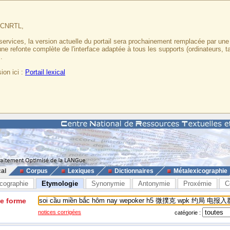
u CNRTL,
services, la version actuelle du portail sera prochainement remplacée par un
 une refonte complète de l'interface adaptée à tous les supports (ordinateurs, t
.
ion ici :
Portail lexical
cal
Corpus
Lexiques
Dictionnaires
Métalexicographie
cographie
Etymologie
Synonymie
Antonymie
Proxémie
C
ne forme
notices corrigées
catégorie :