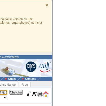
×
e nouvelle version au
1er
ablettes, smartphones) et inclut
Outils
Contact
oncordance
Aide