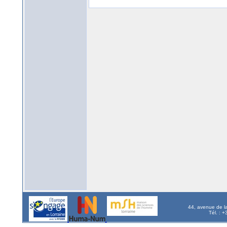
44, avenue de l
Tél. : 