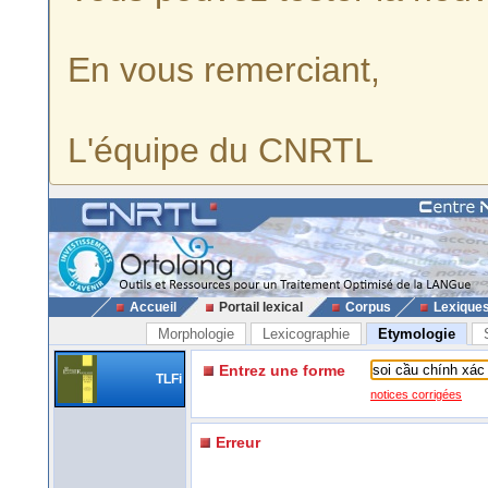
En vous remerciant,
L'équipe du CNRTL
Accueil
Portail lexical
Corpus
Lexique
Morphologie
Lexicographie
Etymologie
Entrez une forme
TLFi
notices corrigées
Erreur