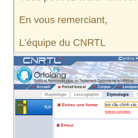
En vous remerciant,
L'équipe du CNRTL
Accueil
Portail lexical
Corpus
Lexique
Morphologie
Lexicographie
Etymologie
Entrez une forme
TLFi
notices corrigées
Erreur