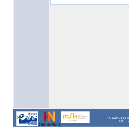
44, avenue de l
Tél. : 