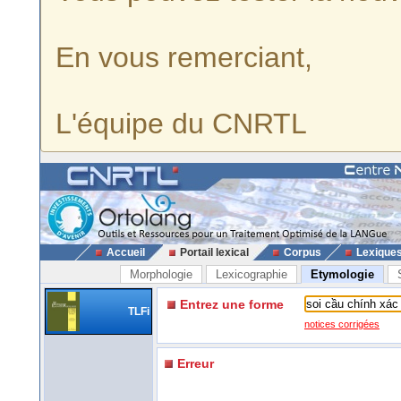
En vous remerciant,
L'équipe du CNRTL
Accueil
Portail lexical
Corpus
Lexique
Morphologie
Lexicographie
Etymologie
Entrez une forme
TLFi
notices corrigées
Erreur