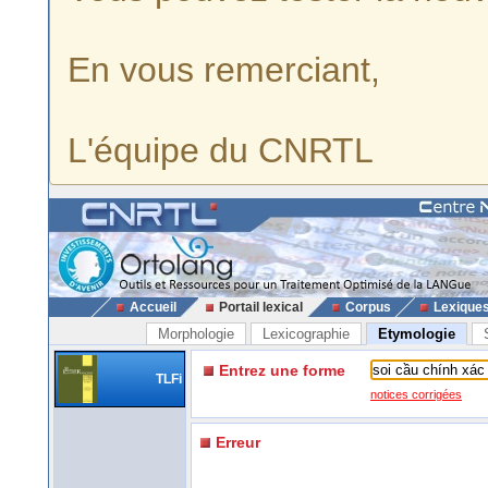
En vous remerciant,
L'équipe du CNRTL
Accueil
Portail lexical
Corpus
Lexique
Morphologie
Lexicographie
Etymologie
Entrez une forme
TLFi
notices corrigées
Erreur