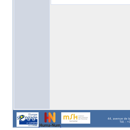
44, avenue de l
Tél. : 