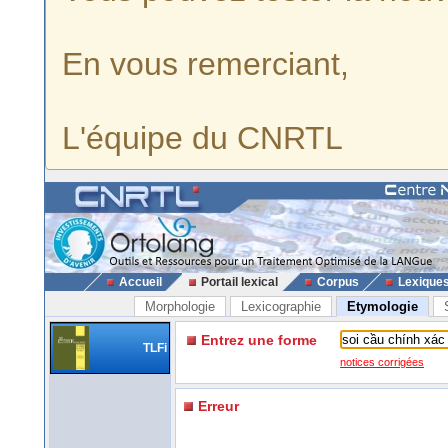
En vous remerciant,
L'équipe du CNRTL
Accueil
Portail lexical
Corpus
Lexique
Morphologie
Lexicographie
Etymologie
Entrez une forme
TLFi
notices corrigées
Erreur