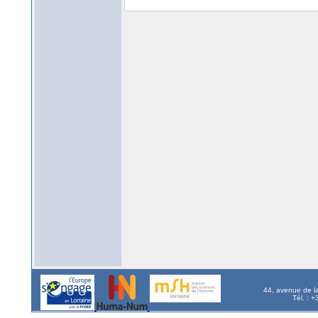
44, avenue de l
Tél. : 