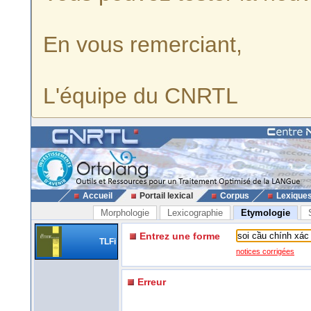
En vous remerciant,
L'équipe du CNRTL
Accueil
Portail lexical
Corpus
Lexique
Morphologie
Lexicographie
Etymologie
Entrez une forme
TLFi
notices corrigées
Erreur