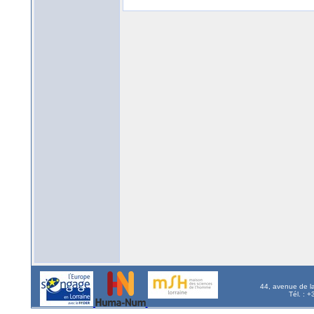
44, avenue de l
Tél. : 