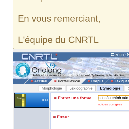
En vous remerciant,
L'équipe du CNRTL
Accueil
Portail lexical
Corpus
Lexique
Morphologie
Lexicographie
Etymologie
Entrez une forme
TLFi
notices corrigées
Erreur