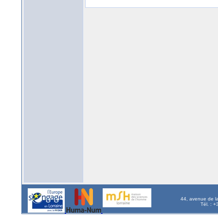
44, avenue de l
Tél. : 