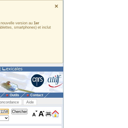
×
e nouvelle version au
1er
ablettes, smartphones) et inclut
Outils
Contact
oncordance
Aide