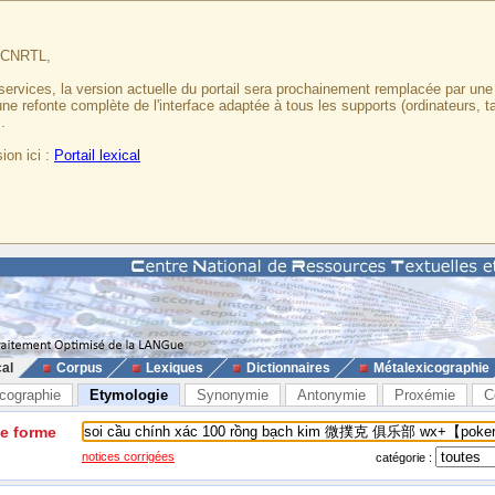
u CNRTL,
services, la version actuelle du portail sera prochainement remplacée par un
 une refonte complète de l'interface adaptée à tous les supports (ordinateurs, t
.
ion ici :
Portail lexical
cal
Corpus
Lexiques
Dictionnaires
Métalexicographie
cographie
Etymologie
Synonymie
Antonymie
Proxémie
C
ne forme
notices corrigées
catégorie :