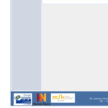
44, avenue de l
Tél. : 