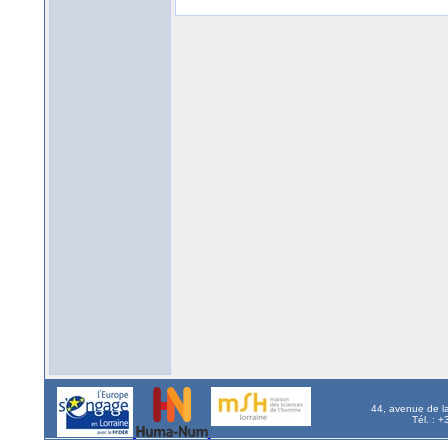
44, avenue de l
Tél. : 