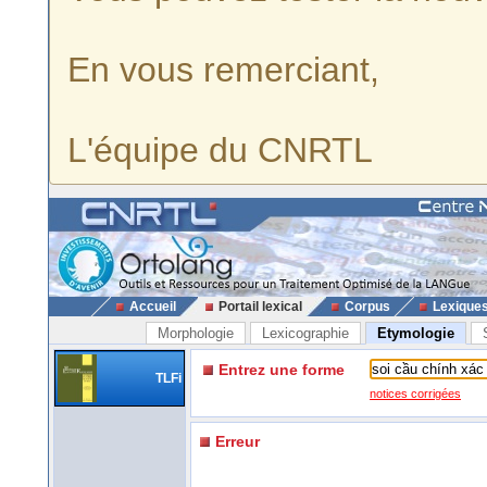
En vous remerciant,
L'équipe du CNRTL
Accueil
Portail lexical
Corpus
Lexique
Morphologie
Lexicographie
Etymologie
Entrez une forme
TLFi
notices corrigées
Erreur