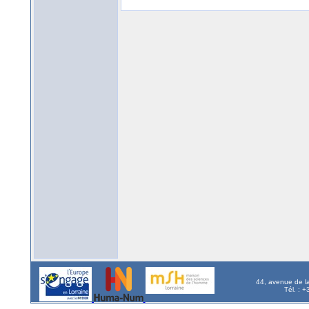
44, avenue de l
Tél. : 