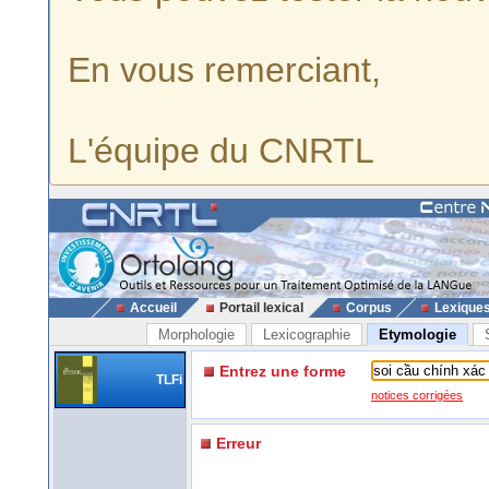
En vous remerciant,
L'équipe du CNRTL
Accueil
Portail lexical
Corpus
Lexique
Morphologie
Lexicographie
Etymologie
Entrez une forme
TLFi
notices corrigées
Erreur