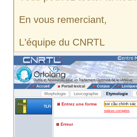
En vous remerciant,
L'équipe du CNRTL
Accueil
Portail lexical
Corpus
Lexique
Morphologie
Lexicographie
Etymologie
Entrez une forme
TLFi
notices corrigées
Erreur