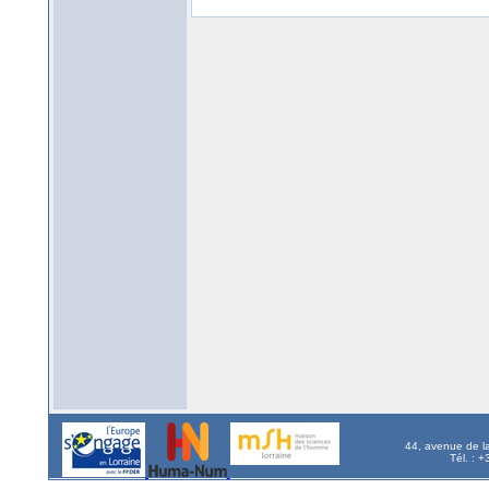
44, avenue de l
Tél. : 