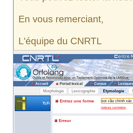
En vous remerciant,
L'équipe du CNRTL
Accueil
Portail lexical
Corpus
Lexique
Morphologie
Lexicographie
Etymologie
Entrez une forme
TLFi
notices corrigées
Erreur