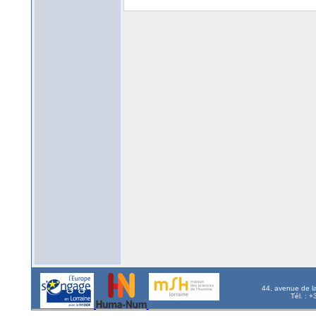
44, avenue de l
Tél. : 