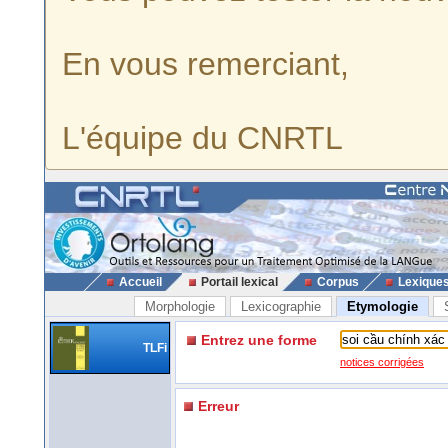
En vous remerciant,
L'équipe du CNRTL
Accueil
Portail lexical
Corpus
Lexique
Morphologie
Lexicographie
Etymologie
Entrez une forme
TLFi
notices corrigées
Erreur