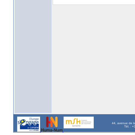
44, avenue de l
Tél. : 