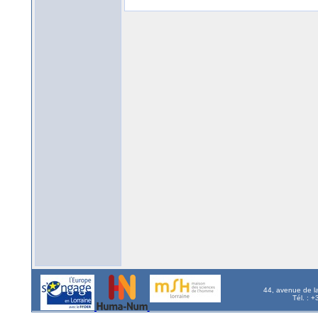
44, avenue de l
Tél. : 