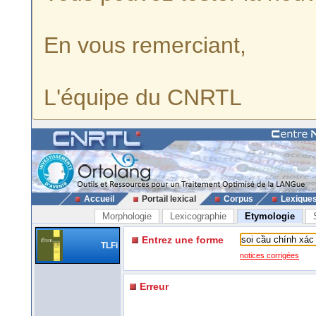
En vous remerciant,
L'équipe du CNRTL
Accueil
Portail lexical
Corpus
Lexique
Morphologie
Lexicographie
Etymologie
Entrez une forme
TLFi
notices corrigées
Erreur