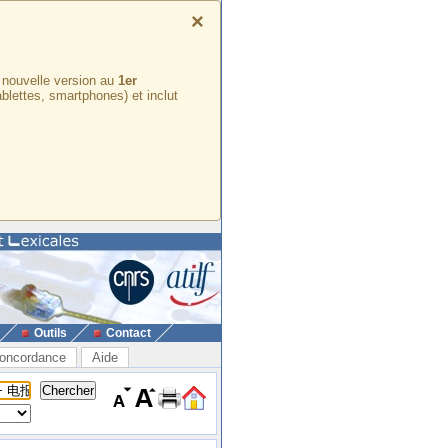
×
e nouvelle version au
1er
ablettes, smartphones) et inclut
Outils
Contact
oncordance
Aide