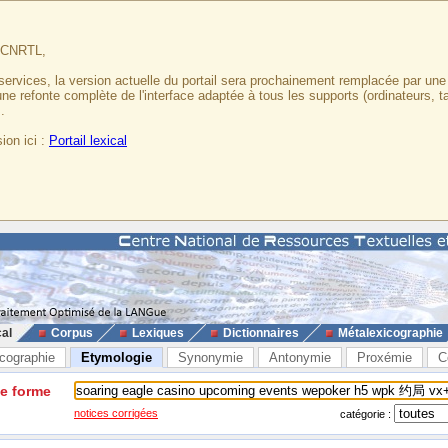
u CNRTL,
services, la version actuelle du portail sera prochainement remplacée par un
 une refonte complète de l'interface adaptée à tous les supports (ordinateurs, t
.
ion ici :
Portail lexical
cal
Corpus
Lexiques
Dictionnaires
Métalexicographie
cographie
Etymologie
Synonymie
Antonymie
Proxémie
C
ne forme
notices corrigées
catégorie :