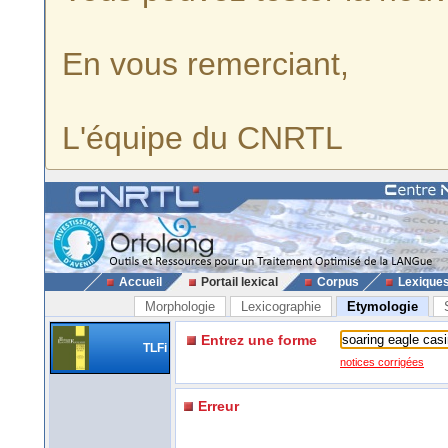
En vous remerciant,
L'équipe du CNRTL
Accueil
Portail lexical
Corpus
Lexique
Morphologie
Lexicographie
Etymologie
Entrez une forme
TLFi
notices corrigées
Erreur