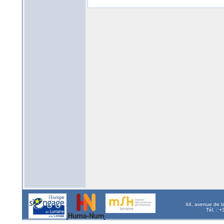
44, avenue de l
Tél. : 