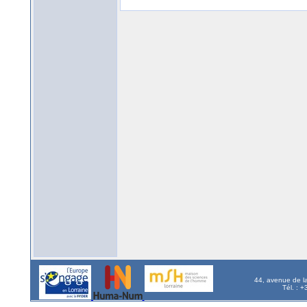
44, avenue de l
Tél. : 