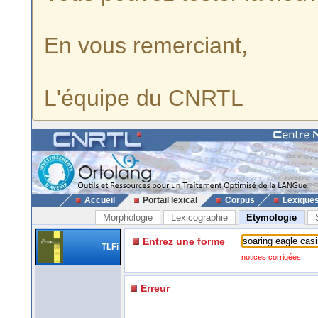
En vous remerciant,
L'équipe du CNRTL
Accueil
Portail lexical
Corpus
Lexique
Morphologie
Lexicographie
Etymologie
Entrez une forme
TLFi
notices corrigées
Erreur