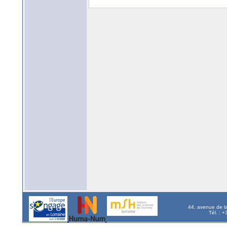
44, avenue de l
Tél. : 