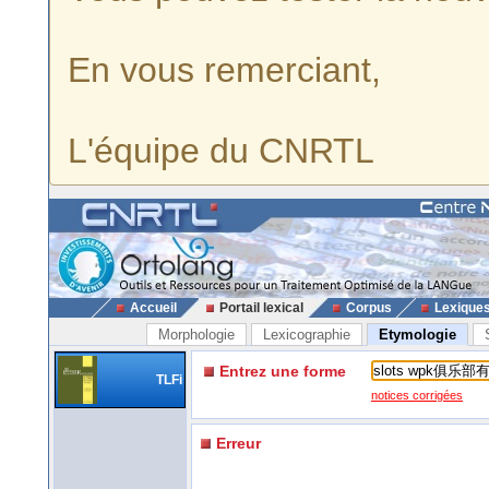
En vous remerciant,
L'équipe du CNRTL
Accueil
Portail lexical
Corpus
Lexique
Morphologie
Lexicographie
Etymologie
Entrez une forme
TLFi
notices corrigées
Erreur