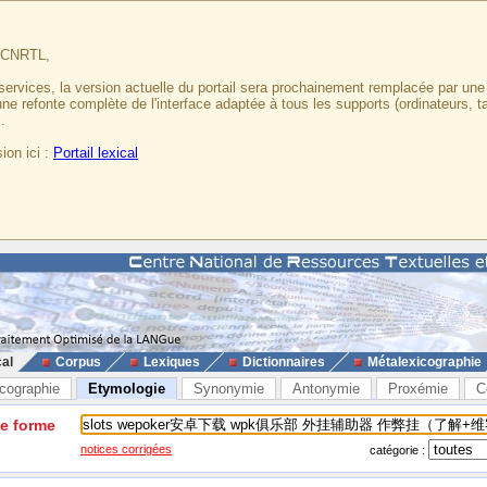
u CNRTL,
services, la version actuelle du portail sera prochainement remplacée par un
 une refonte complète de l'interface adaptée à tous les supports (ordinateurs, t
.
ion ici :
Portail lexical
cal
Corpus
Lexiques
Dictionnaires
Métalexicographie
cographie
Etymologie
Synonymie
Antonymie
Proxémie
C
ne forme
notices corrigées
catégorie :