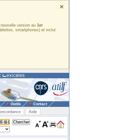
×
e nouvelle version au
1er
ablettes, smartphones) et inclut
Outils
Contact
oncordance
Aide