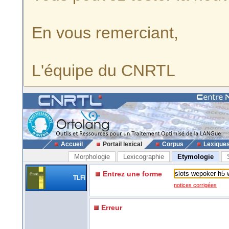
En vous remerciant,
L'équipe du CNRTL
Accueil
Portail lexical
Corpus
Lexique
Morphologie
Lexicographie
Etymologie
Entrez une forme
TLFi
notices corrigées
Erreur