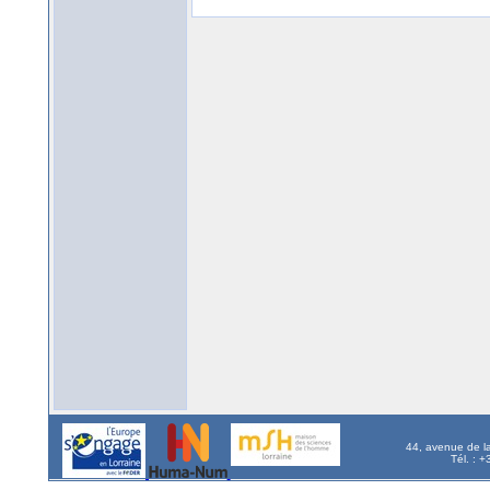
44, avenue de l
Tél. : 