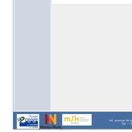
44, avenue de l
Tél. : 