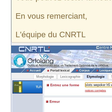
En vous remerciant,
L'équipe du CNRTL
Accueil
Portail lexical
Corpus
Lexique
Morphologie
Lexicographie
Etymologie
Entrez une forme
TLFi
notices corrigées
Erreur