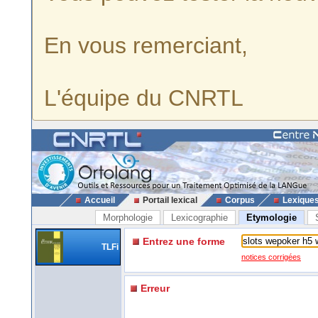
En vous remerciant,
L'équipe du CNRTL
Accueil
Portail lexical
Corpus
Lexique
Morphologie
Lexicographie
Etymologie
Entrez une forme
TLFi
notices corrigées
Erreur