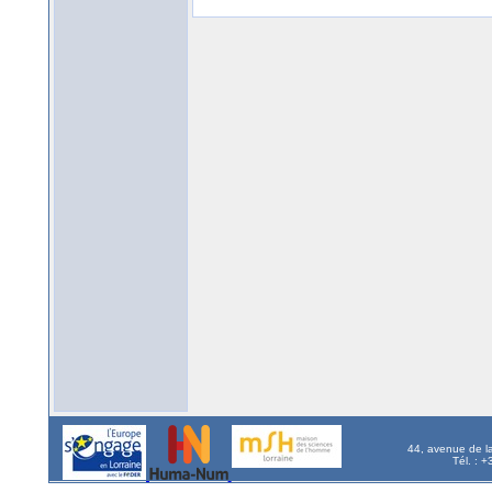
44, avenue de l
Tél. : 