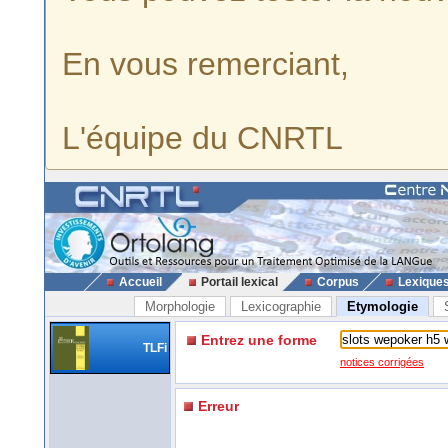
En vous remerciant,
L'équipe du CNRTL
Accueil
Portail lexical
Corpus
Lexique
Morphologie
Lexicographie
Etymologie
Entrez une forme
TLFi
notices corrigées
Erreur