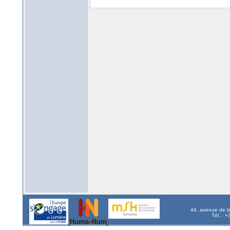
44, avenue de l
Tél. : 