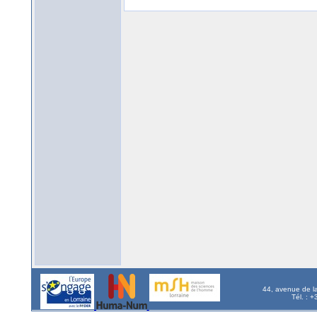
44, avenue de l
Tél. : 