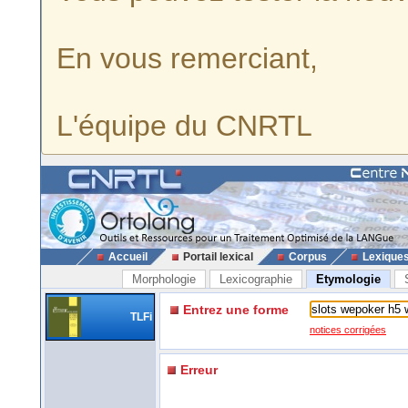
En vous remerciant,
L'équipe du CNRTL
Accueil
Portail lexical
Corpus
Lexique
Morphologie
Lexicographie
Etymologie
Entrez une forme
TLFi
notices corrigées
Erreur