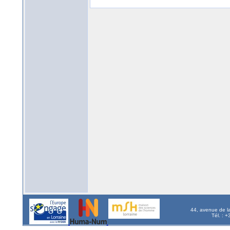
44, avenue de l
Tél. : 