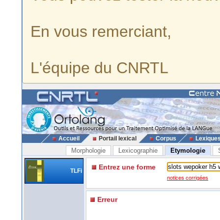
En vous remerciant,
L'équipe du CNRTL
Accueil
Portail lexical
Corpus
Lexique
Morphologie
Lexicographie
Etymologie
Entrez une forme
TLFi
notices corrigées
Erreur