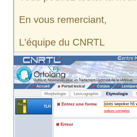
En vous remerciant,
L'équipe du CNRTL
Accueil
Portail lexical
Corpus
Lexique
Morphologie
Lexicographie
Etymologie
Entrez une forme
TLFi
notices corrigées
Erreur