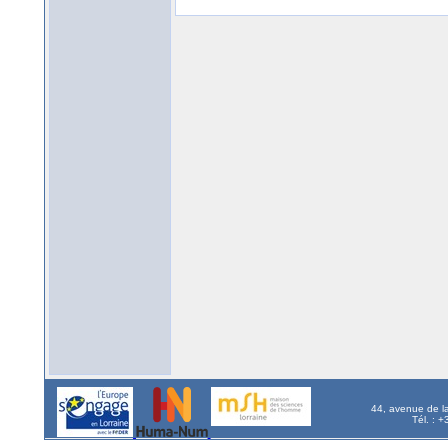
44, avenue de l
Tél. : 