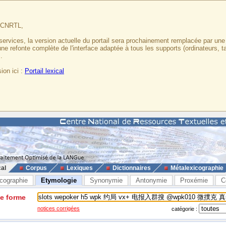
u CNRTL,
services, la version actuelle du portail sera prochainement remplacée par un
 une refonte complète de l'interface adaptée à tous les supports (ordinateurs, t
.
ion ici :
Portail lexical
cal
Corpus
Lexiques
Dictionnaires
Métalexicographie
cographie
Etymologie
Synonymie
Antonymie
Proxémie
C
ne forme
notices corrigées
catégorie :