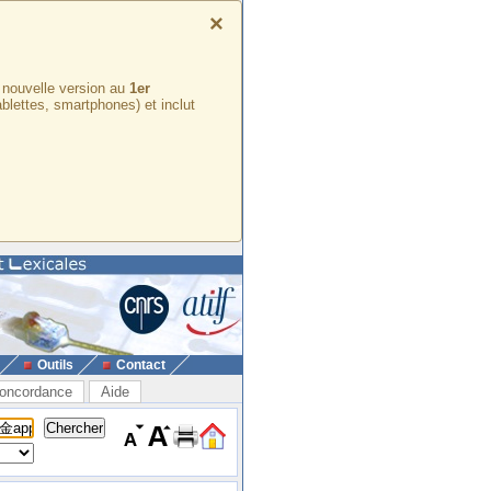
×
e nouvelle version au
1er
ablettes, smartphones) et inclut
Outils
Contact
oncordance
Aide