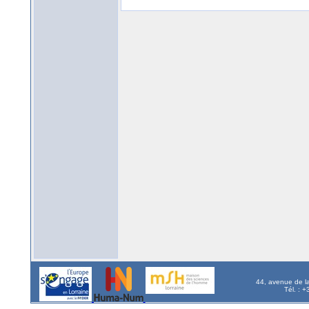
44, avenue de l
Tél. : 