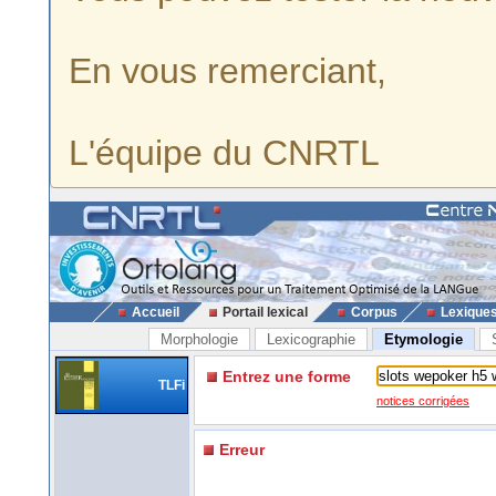
En vous remerciant,
L'équipe du CNRTL
Accueil
Portail lexical
Corpus
Lexique
Morphologie
Lexicographie
Etymologie
Entrez une forme
TLFi
notices corrigées
Erreur