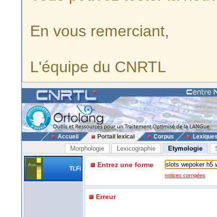
En vous remerciant,
L'équipe du CNRTL
Accueil
Portail lexical
Corpus
Lexique
Morphologie
Lexicographie
Etymologie
Entrez une forme
TLFi
notices corrigées
Erreur