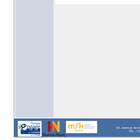
44, avenue de l
Tél. : 