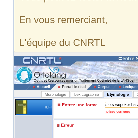
En vous remerciant,
L'équipe du CNRTL
Accueil
Portail lexical
Corpus
Lexique
Morphologie
Lexicographie
Etymologie
Entrez une forme
TLFi
notices corrigées
Erreur