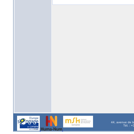
44, avenue de l
Tél. : 