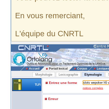
En vous remerciant,
L'équipe du CNRTL
Accueil
Portail lexical
Corpus
Lexique
Morphologie
Lexicographie
Etymologie
Entrez une forme
TLFi
notices corrigées
Erreur