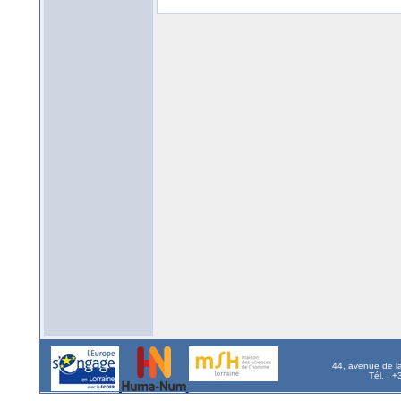
44, avenue de l
Tél. : 