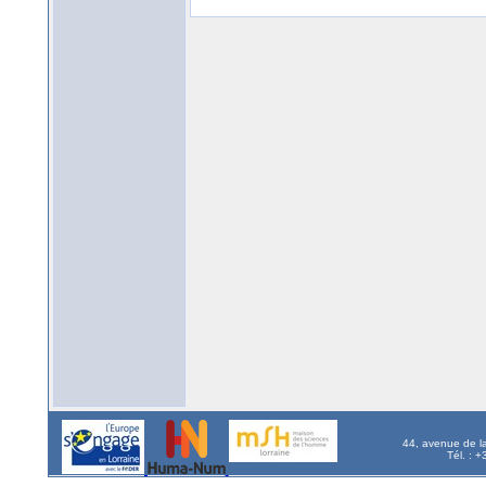
44, avenue de l
Tél. : 