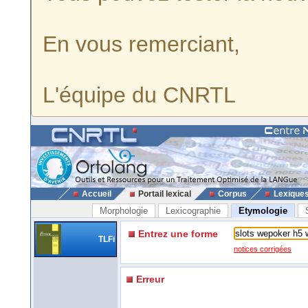
En vous remerciant,
L'équipe du CNRTL
Accueil
Portail lexical
Corpus
Lexique
Morphologie
Lexicographie
Etymologie
Entrez une forme
TLFi
notices corrigées
Erreur