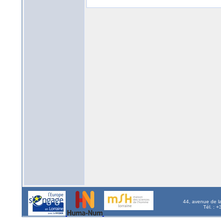
44, avenue de l
Tél. : 