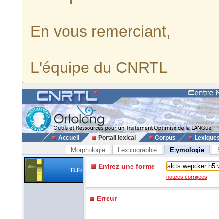
En vous remerciant,
L'équipe du CNRTL
Accueil
Portail lexical
Corpus
Lexique
Morphologie
Lexicographie
Etymologie
Entrez une forme
TLFi
notices corrigées
Erreur