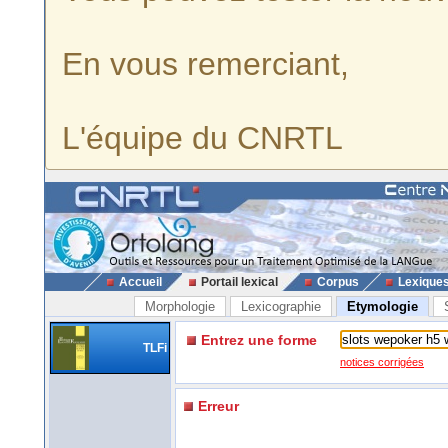
En vous remerciant,
L'équipe du CNRTL
Accueil
Portail lexical
Corpus
Lexique
Morphologie
Lexicographie
Etymologie
Entrez une forme
TLFi
notices corrigées
Erreur