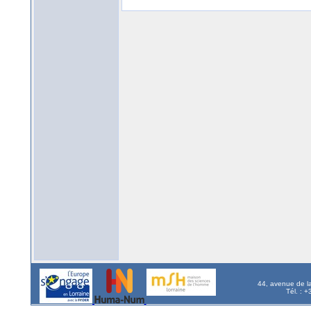
44, avenue de l
Tél. : 